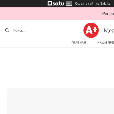
Создать сайт
на Satu.kz
Рецеп
Мед
ГЛАВНАЯ
НАШИ ПР