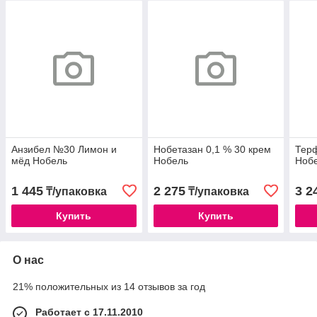
Анзибел №30 Лимон и
Нобетазан 0,1 % 30 крем
Тер
мёд Нобель
Нобель
Ноб
1 445
2 275
3 2
₸/упаковка
₸/упаковка
Купить
Купить
О нас
21% положительных из 14 отзывов за год
Работает с 17.11.2010