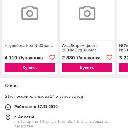
Неуробекс Нео №30 капс.
АкваДетрим форте
NOW
2000МЕ №30 капс
№30 
4 110
2 880
3 2
₸/упаковка
₸/упаковка
Купить
Купить
О нас
21% положительных из 14 отзывов за год
Работает с 17.11.2010
г. Алматы
пр. Гагарина 10, уг. ул. Богенбай Батыра, Алматы,
Казахстан