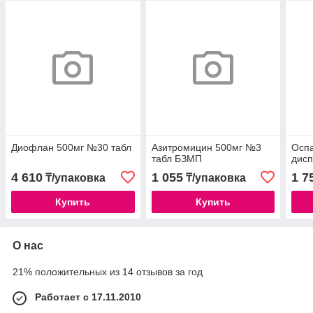
Диофлан 500мг №30 табл
Азитромицин 500мг №3
Осп
табл БЗМП
дисп
4 610
1 055
1 7
₸/упаковка
₸/упаковка
Купить
Купить
О нас
21% положительных из 14 отзывов за год
Работает с 17.11.2010