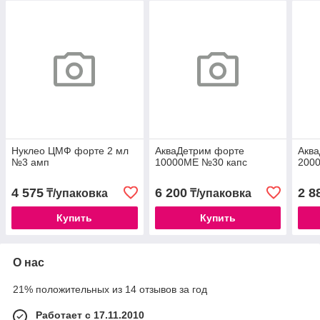
Нуклео ЦМФ форте 2 мл
АкваДетрим форте
Акв
№3 амп
10000МЕ №30 капс
200
4 575
6 200
2 8
₸/упаковка
₸/упаковка
Купить
Купить
О нас
21% положительных из 14 отзывов за год
Работает с 17.11.2010