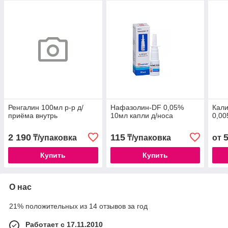
Ренгалин 100мл р-р д/
Нафазолин-DF 0,05%
Кали
приёма внутрь
10мл капли д/носа
0,0
2 190
115
₸/упаковка
₸/упаковка
от
Купить
Купить
О нас
21% положительных из 14 отзывов за год
Работает с 17.11.2010