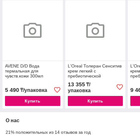
AVENE D/D Вода
L'Oreal Толеран Сенситив
L'Or
термальная для
крем легкий с
кре
чувств.кожи 300мл
пребиотической
преб
формулой 40мл /578486
фор
13 355
₸/
5 490
9 4
₸/упаковка
упаковка
Купить
Купить
О нас
21% положительных из 14 отзывов за год