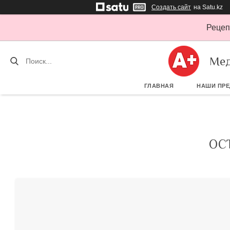
Создать сайт
на Satu.kz
Рецеп
Мед
ГЛАВНАЯ
НАШИ ПР
ОС