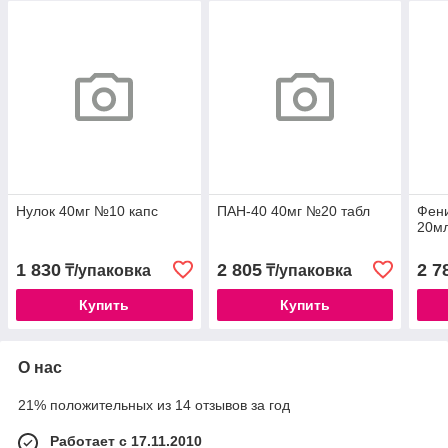
Нулок 40мг №10 капс
ПАН-40 40мг №20 табл
Фени
20мл
1 830
2 805
2 7
₸/упаковка
₸/упаковка
Купить
Купить
О нас
21% положительных из 14 отзывов за год
Работает с 17.11.2010