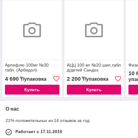
Арпефлю 100мг №30
АЦЦ 100 мг №20 шип,табл
Физи
табл. (Арбидол)
д/детей Сандоз
10 
4 690
2 200
₸/упаковка
₸/упаковка
упа
Купить
Купить
О нас
21% положительных из 14 отзывов за год
Работает с 17.11.2010