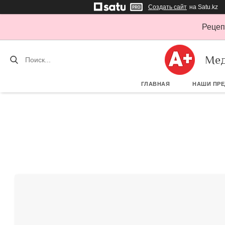
Создать сайт
на Satu.kz
Рецеп
Мед
ГЛАВНАЯ
НАШИ ПР