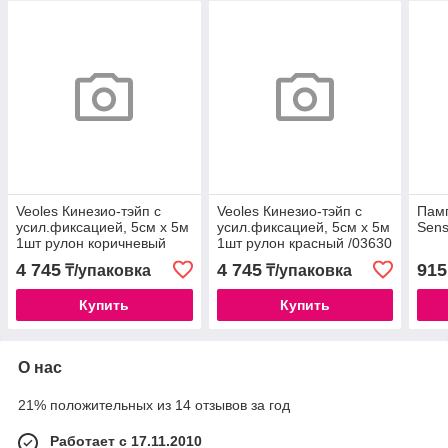
Veoles Кинезио-тэйп с
Veoles Кинезио-тэйп с
Пам
усил.фиксацией, 5см х 5м
усил.фиксацией, 5см х 5м
Sens
1шт рулон коричневый
1шт рулон красный /03630
/03593
4 745
4 745
915
₸/упаковка
₸/упаковка
Купить
Купить
О нас
21% положительных из 14 отзывов за год
Работает с 17.11.2010