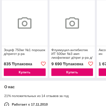
Зоцеф 750мг №1 порошок
Флуимуцил-антибиотик
Аксо
д/пригот р-ра
ИТ 500мг №3 амп
ин
лиофилизат д/приг р-ра д/
ин
835
9 690
1 6
₸/упаковка
₸/упаковка
Купить
Купить
О нас
21% положительных из 14 отзывов за год
Работает с 17.11.2010