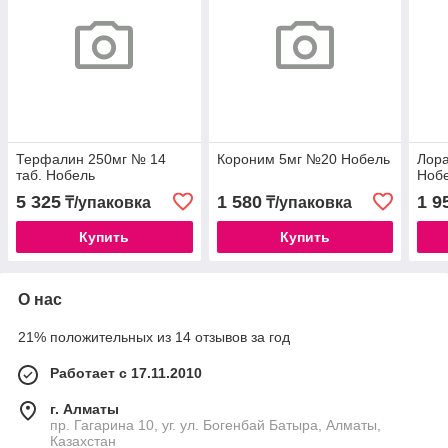
Терфалин 250мг № 14
Короним 5мг №20 Нобель
Лора
таб. Нобель
Ноб
5 325
1 580
1 9
₸/упаковка
₸/упаковка
Купить
Купить
О нас
21% положительных из 14 отзывов за год
Работает с 17.11.2010
г. Алматы
пр. Гагарина 10, уг. ул. Богенбай Батыра, Алматы,
Казахстан