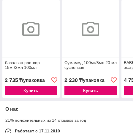
Лазолван раствор
Сумамед 100мг/5мл 20 мл
BAB
15мг/2мл 100мл
суспензия
экст
2 735
2 230
4 7
₸/упаковка
₸/упаковка
Купить
Купить
О нас
21% положительных из 14 отзывов за год
Работает с 17.11.2010