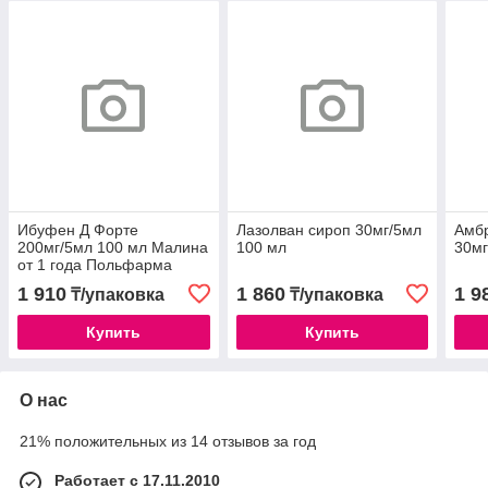
Ибуфен Д Форте
Лазолван сироп 30мг/5мл
Амбр
200мг/5мл 100 мл Малина
100 мл
30мг
от 1 года Польфарма
1 910
1 860
1 9
₸/упаковка
₸/упаковка
Купить
Купить
О нас
21% положительных из 14 отзывов за год
Работает с 17.11.2010