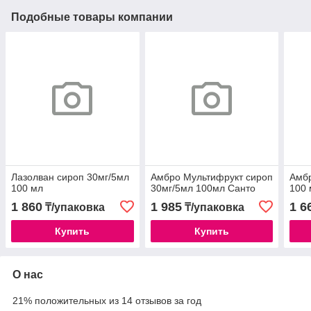
Подобные товары компании
Лазолван сироп 30мг/5мл
Амбро Мультифрукт сироп
Амбр
100 мл
30мг/5мл 100мл Санто
100 
1 860
1 985
1 6
₸/упаковка
₸/упаковка
Купить
Купить
О нас
21% положительных из 14 отзывов за год