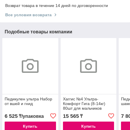
Возврат товара в течение 14 дней по договоренности
Все условия возврата
Подобные товары компании
Педикулен ультра Набор
Хаггис №4 Ультра-
Педи
от вшей и гнид
Комфорт Гига (8-14кг)
шам
80шт для мальчиков
6 525
15 565
7 8
₸/упаковка
₸
Купить
Купить