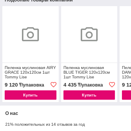
Пеленка муслиновая AIRY
Пеленка муслиновая
Пел
GRACE 120х120см 1шт
BLUE TIGER 120х120см
DAN
Tommy Lise
1шт Tommy Lise
120
Lise
9 120
4 435
9 1
₸/упаковка
₸/упаковка
Купить
Купить
О нас
21% положительных из 14 отзывов за год