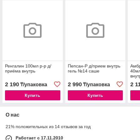
Ренгалин 100мл р-р д/
Пепсан-Р д/прием внутрь
Амбр
приёма внутрь
гель №14 саше
40мл
внут
2 190
2 990
2 1
₸/упаковка
₸/упаковка
Купить
Купить
О нас
21% положительных из 14 отзывов за год
Работает с 17.11.2010