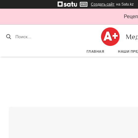
Создать сайт
на Satu.kz
Рецеп
Мед
ГЛАВНАЯ
НАШИ ПР