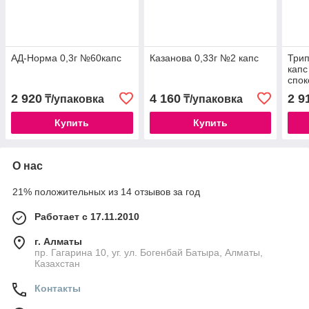
АД-Норма 0,3г №60капс
Казанова 0,33г №2 капс
Трип
кап
спок
2 920
4 160
2 9
₸/упаковка
₸/упаковка
Купить
Купить
О нас
21% положительных из 14 отзывов за год
Работает с 17.11.2010
г. Алматы
пр. Гагарина 10, уг. ул. Богенбай Батыра, Алматы,
Казахстан
Контакты