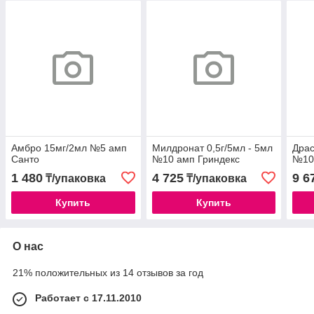
Амбро 15мг/2мл №5 амп
Милдронат 0,5г/5мл - 5мл
Драс
Санто
№10 амп Гриндекс
№10
1 480
4 725
9 6
₸/упаковка
₸/упаковка
Купить
Купить
О нас
21% положительных из 14 отзывов за год
Работает с 17.11.2010