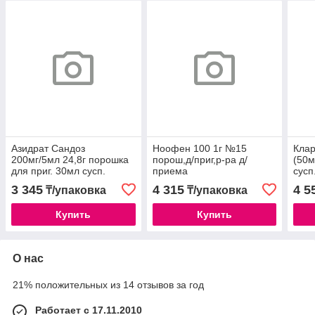
Азидрат Сандоз
Ноофен 100 1г №15
Клар
200мг/5мл 24,8г порошка
порош,д/приг,р-ра д/
(50м
для приг. 30мл сусп.
приема
сусп
Сандоз
3 345
4 315
4 5
₸/упаковка
₸/упаковка
Купить
Купить
О нас
21% положительных из 14 отзывов за год
Работает с 17.11.2010