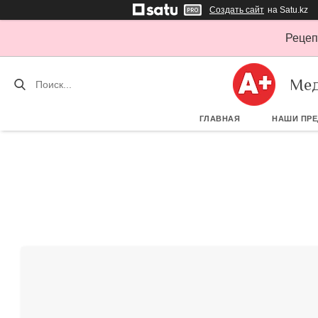
Создать сайт
на Satu.kz
Рецеп
Мед
ГЛАВНАЯ
НАШИ ПР