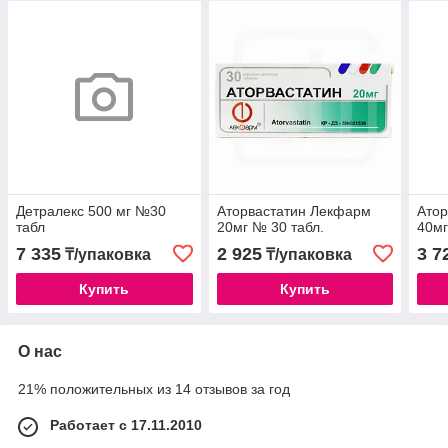
Детралекс 500 мг №30
Аторвастатин Лекфарм
Ато
табл
20мг № 30 табл.
40мг
7 335
2 925
3 7
₸/упаковка
₸/упаковка
Купить
Купить
О нас
21% положительных из 14 отзывов за год
Работает с 17.11.2010