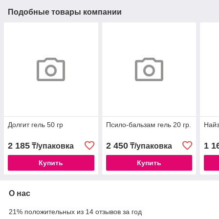
Подобные товары компании
Долгит гель 50 гр
Псило-бальзам гель 20 гр.
Найз
2 185
2 450
1 1
₸/упаковка
₸/упаковка
Купить
Купить
О нас
21% положительных из 14 отзывов за год