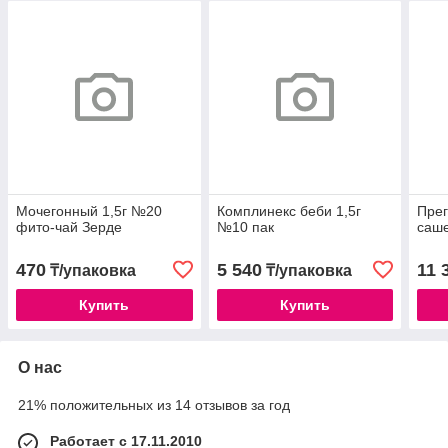
Мочегонный 1,5г №20
Комплинекс беби 1,5г
Прег
фито-чай Зерде
№10 пак
саш
470
5 540
11 
₸/упаковка
₸/упаковка
Купить
Купить
О нас
21% положительных из 14 отзывов за год
Работает с 17.11.2010