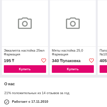
Эвкалипта настойка 25мл
Мяты настойка 25,0
Папа
Фармация
Фармация
№10
195
340
405
₸
₸/упаковка
Купить
Купить
О нас
21% положительных из 14 отзывов за год
Работает с 17.11.2010