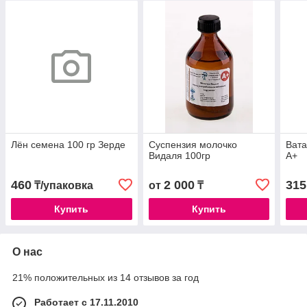
Лён семена 100 гр Зерде
Суспензия молочко
Вата
Видаля 100гр
А+
460
2 000
315
₸/упаковка
от
₸
Купить
Купить
О нас
21% положительных из 14 отзывов за год
Работает с 17.11.2010