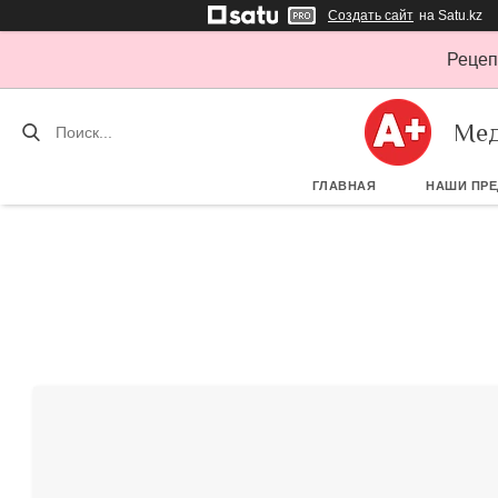
Создать сайт
на Satu.kz
Рецеп
Мед
ГЛАВНАЯ
НАШИ ПР