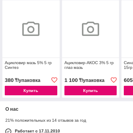
Ацикловир мазь 5% 5 гр
Ацикловир-АКОС 3% 5 гр
Син
Синтез
глаз мазь
15г
380
1 100
605
₸/упаковка
₸/упаковка
Купить
Купить
О нас
21% положительных из 14 отзывов за год
Работает с 17.11.2010