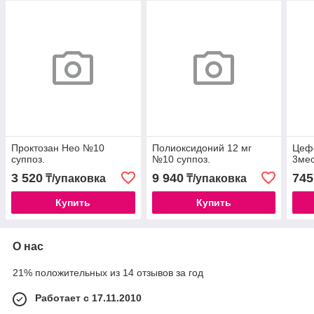
Проктозан Нео №10
Полиоксидоний 12 мг
Цефе
суппоз.
№10 суппоз.
3мес
3 520
9 940
745
₸/упаковка
₸/упаковка
Купить
Купить
О нас
21% положительных из 14 отзывов за год
Работает с 17.11.2010