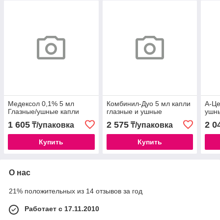
Медексол 0,1% 5 мл
Комбинил-Дуо 5 мл капли
А-Ц
Глазные/ушные капли
глазные и ушные
ушн
1 605
2 575
2 0
₸/упаковка
₸/упаковка
Купить
Купить
О нас
21% положительных из 14 отзывов за год
Работает с 17.11.2010