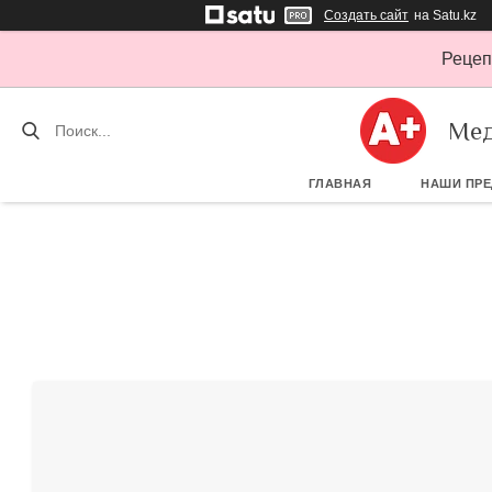
Создать сайт
на Satu.kz
Рецеп
Мед
ГЛАВНАЯ
НАШИ ПР