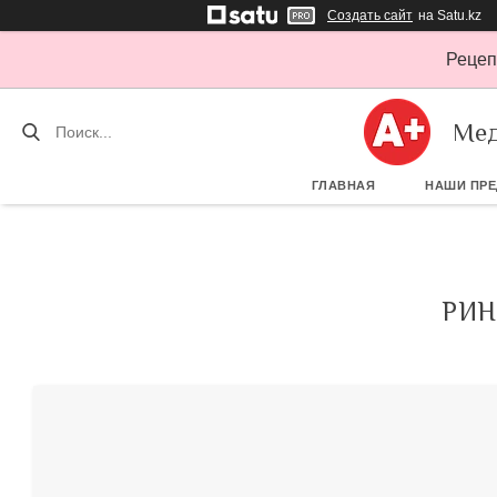
Создать сайт
на Satu.kz
Рецеп
Мед
ГЛАВНАЯ
НАШИ ПР
РИН