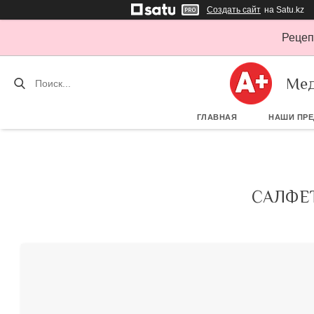
Создать сайт
на Satu.kz
Рецеп
Мед
ГЛАВНАЯ
НАШИ ПР
САЛФЕТ