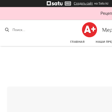
Создать сайт
на Satu.kz
Рецеп
Мед
ГЛАВНАЯ
НАШИ ПР