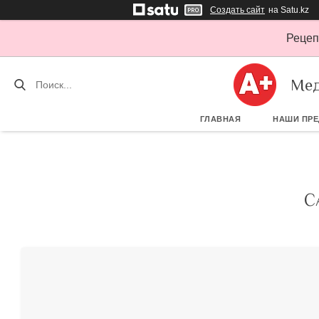
Создать сайт
на Satu.kz
Рецеп
Мед
ГЛАВНАЯ
НАШИ ПР
С