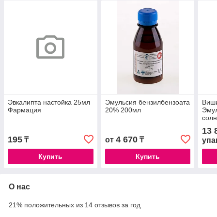
Эвкалипта настойка 25мл
Эмульсия бензилбензоата
Виши
Фармация
20% 200мл
Эму
сол
мат
13 
типо
195
4 670
₸
от
₸
упа
Купить
Купить
О нас
21% положительных из 14 отзывов за год