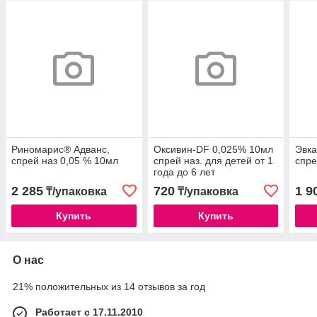
Риномарис® Адванс,
Оксивин-DF 0,025% 10мл
Эвка
спрей наз 0,05 % 10мл
спрей наз. для детей от 1
спре
года до 6 лет
2 285
720
1 9
₸/упаковка
₸/упаковка
Купить
Купить
О нас
21% положительных из 14 отзывов за год
Работает с 17.11.2010