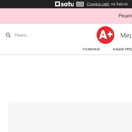
Создать сайт
на Satu.kz
Рецеп
Мед
ГЛАВНАЯ
НАШИ ПР