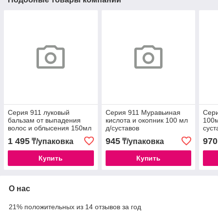
Серия 911 луковый
Серия 911 Муравьиная
Сери
бальзам от выпадения
кислота и окопник 100 мл
100м
волос и облысения 150мл
д/суставов
суст
1 495
945
970
₸/упаковка
₸/упаковка
Купить
Купить
О нас
21% положительных из 14 отзывов за год