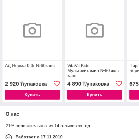
АД-Норма 0,3г №60капс
VitaVit Kids
Пира
Мультивитамин №60 жев
Бор
капс
2 920
4 890
675
₸/упаковка
₸/упаковка
Купить
Купить
О нас
21% положительных из 14 отзывов за год
Работает с 17.11.2010