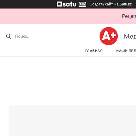
Создать сайт
на Satu.kz
Рецеп
Мед
ГЛАВНАЯ
НАШИ ПР