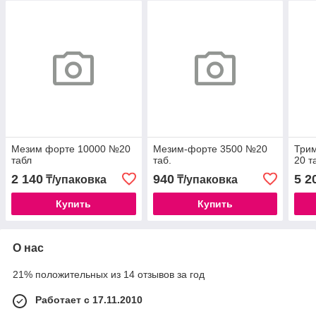
Мезим форте 10000 №20
Мезим-форте 3500 №20
Трим
табл
таб.
20 т
2 140
940
5 2
₸/упаковка
₸/упаковка
Купить
Купить
О нас
21% положительных из 14 отзывов за год
Работает с 17.11.2010