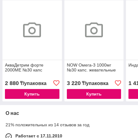
АкваДетрим форте
NOW Омега-3 1000мг
Инда
2000МЕ №30 капс
№30 капс. жевательные
2 880
3 220
1 4
₸/упаковка
₸/упаковка
Купить
Купить
О нас
21% положительных из 14 отзывов за год
Работает с 17.11.2010