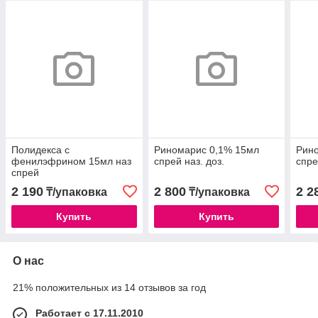
Полидекса с
Риномарис 0,1% 15мл
Рин
фенилэфрином 15мл наз
спрей наз. доз.
спре
спрей
2 190
2 800
2 2
₸/упаковка
₸/упаковка
Купить
Купить
О нас
21% положительных из 14 отзывов за год
Работает с 17.11.2010