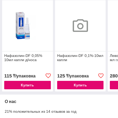
Нафазолин-DF 0,05%
Нафазолин-DF 0,1%-10мл
Лево
10мл капли д/носа
капли
мл г
115
125
280
₸/упаковка
₸/упаковка
Купить
Купить
О нас
21% положительных из 14 отзывов за год