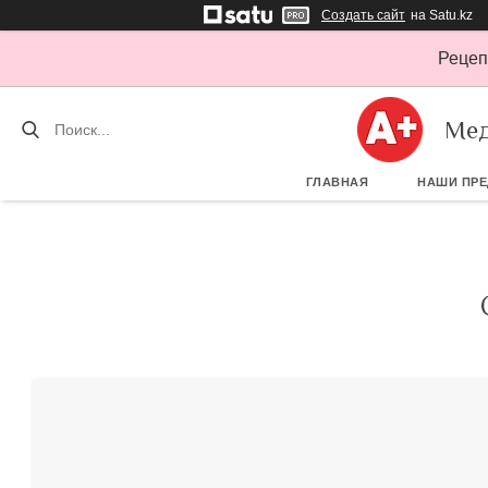
Создать сайт
на Satu.kz
Рецеп
Мед
ГЛАВНАЯ
НАШИ ПР